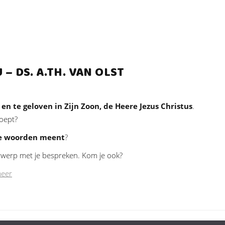
– DS. A.TH. VAN OLST
en te geloven in Zijn Zoon, de Heere Jezus Christus
.
oept?
e woorden meent
?
erwerp met je bespreken. Kom je ook?
meer