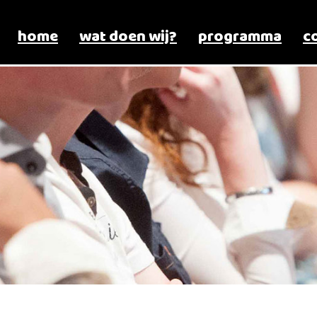
home
wat doen wij?
programma
c