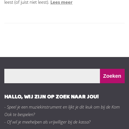
leest (of juist niet leest).
Lees meer
HALLO, WIJ ZIJN OP ZOEK NAAR JOU!
- Speel je een muziekinstrument en lijkt je dit leuk om bij de Kom
Ook te bespelen?
- Of wil je meehelpen als vrijwilliger bij de kassa?