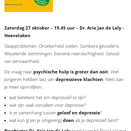
Zaterdag 27 oktober – 19.45 uur – Dr. Arie Jan de Lely -
Hoevelaken
Slaapproblemen. Onzekerheid voelen. Sombere gevoelens.
Wisselende stemmingen. Extreme neerslachtigheid. Gevoel
van eenzaamheid.
De vraag naar
psychische hulp is groter dan ooit
. Veel
jongeren hebben last van
depressieve klachten
. Niets kan
je meer opvrolijken.
wat betekent het om depressief te zijn?
wat zijn vaak oorzaken voor depressie?
is er samenhang tussen
geloof en depressie
?
wat kun jij (en je omgeving)
doen
als je depressief bent?
Psychiater Dr. Arie Jan de Lely
(werkzaam bij Eleos) zal met