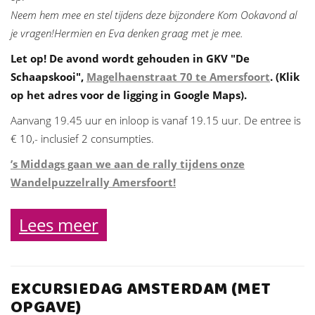
Neem hem mee en stel tijdens deze bijzondere Kom Ookavond al
je vragen!Hermien en Eva denken graag met je mee.
Let op! De avond wordt gehouden in GKV "De
Schaapskooi",
Magelhaenstraat 70 te Amersfoort
. (Klik
op het adres voor de ligging in Google Maps).
Aanvang 19.45 uur en inloop is vanaf 19.15 uur. De entree is
€ 10,- inclusief 2 consumpties.
’s Middags gaan we aan de rally tijdens onze
Wandelpuzzelrally Amersfoort!
Lees meer
EXCURSIEDAG AMSTERDAM (MET
OPGAVE)