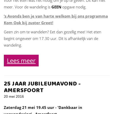
Voor het eten was het nodig om je op te geven. Dit kan niet
meer. Voor de wandeling is
GEEN
opgave nodig.
’s Avonds ben je van harte welkom bij ons programma
Kom Ook
bij
zuster Greet!
Geen zin om te wandelen? Eet dan gezellig mee! Het eten
begint ongeveer om 17.30 uur. Dit is afhankelijk van de
wandeling.
Lees meer
25 JAAR JUBILEUMAVOND -
AMERSFOORT
20 mei 2016
Zaterdag 21 mei 19.45 uur - 'Dankbaar in