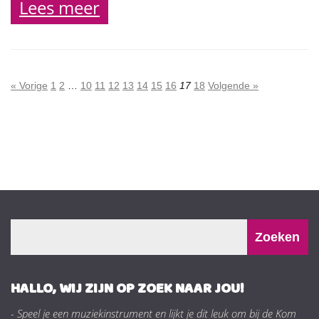
Lees meer
« Vorige
1
2
…
10
11
12
13
14
15
16
17
18
Volgende »
HALLO, WIJ ZIJN OP ZOEK NAAR JOU!
- Speel je een muziekinstrument en lijkt je dit leuk om bij de Kom