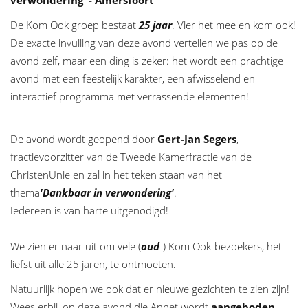
verwondering' - Amersfoort
De Kom Ook groep bestaat
25 jaar
. Vier het mee en kom ook!
De exacte invulling van deze avond vertellen we pas op de
avond zelf, maar een ding is zeker: het wordt een prachtige
avond met een feestelijk karakter, een afwisselend en
interactief programma met verrassende elementen!
De avond wordt geopend door
Gert-Jan Segers
,
fractievoorzitter van de Tweede Kamerfractie van de
ChristenUnie en zal in het teken staan van het
thema
'Dankbaar in verwondering'
.
Iedereen is van harte uitgenodigd!
We zien er naar uit om vele (
oud
-) Kom Ook-bezoekers, het
liefst uit alle 25 jaren, te ontmoeten.
Natuurlijk hopen we ook dat er nieuwe gezichten te zien zijn!
Wees erbij, op deze avond die Annet wordt
aangeboden